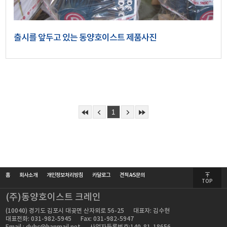
출시를 앞두고 있는 동양호이스트 제품사진
1
홈
회사소개
개인정보처리방침
카달로그
견적 A⁄S문의
TOP
(주)동양호이스트 크레인
(10040) 경기도 김포시 대곶면 산자뫼로 56-25
대표자: 김수현
대표전화: 031-982-5945
Fax: 031-982-5947
Email : dyhc@hanmail.net
사업자등록번호:140-81-18656