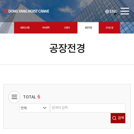
ENG
대표 인사말
회사연혁
인증서
공장전경
오시는 길
공장전경
6
TOTAL
검색