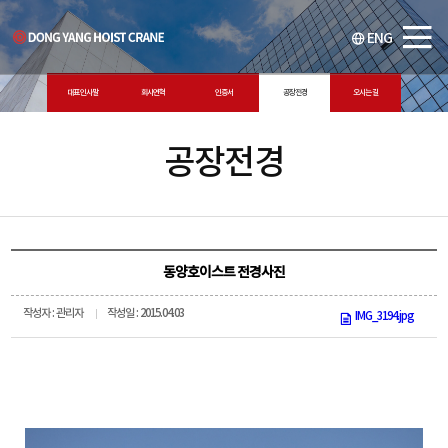
ENG
대표 인사말
회사연혁
인증서
공장전경
오시는 길
공장전경
동양호이스트 전경사진
작성자 : 관리자
작성일 : 2015.04.03
IMG_3194.jpg