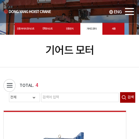
ENG
전동 와이어 호이스트
ER호이스트
전동윈치
기어드 모터
새들
기어드 모터
4
TOTAL.
검색